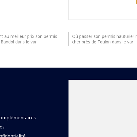
 au meilleur prix son permis
Où passer son permis hauturier
 Bandol dans le var
cher près de Toulon dans le var
complémentaires
es
nfidentialité