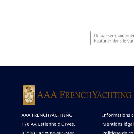
Où passer rapidement
hauturier dans le var
AAA FRENCHYACHTING
Informations 
178 Av. Estienne d'Orves,
Mentions légal
83500 La Seyne-sur-Mer
Politique de co