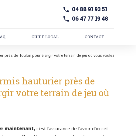
04 88 91 93 51
06 47 77 19 48
FAQ
GUIDE LOCAL
CONTACT
r près de Toulon pour élargir votre terrain de jeu où vous voulez
mis hauturier près de
gir votre terrain de jeu où
er maintenant,
c'est l'assurance de l'avoir d'ici cet