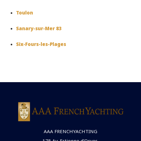
Toulon
Sanary-sur-Mer 83
Six-Fours-les-Plages
AAA FRENCHYACHTING
178 Av. Estienne d'Orves,