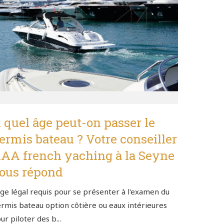
 quel âge peut-on passer le
ermis bateau ? Votre conseiller
AA french yaching à la Seyne
ous répond
âge légal requis pour se présenter à l'examen du
rmis bateau option côtière ou eaux intérieures
ur piloter des b...