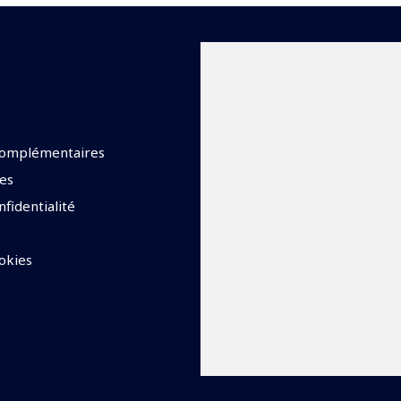
complémentaires
es
nfidentialité
okies