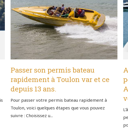
Passer son permis bateau
A
rapidement à Toulon var et ce
p
depuis 13 ans.
A
v
is
Pour passer votre permis bateau rapidement à
Toulon, voici quelques étapes que vous pouvez
L'
suivre : Choisissez u...
pe
po