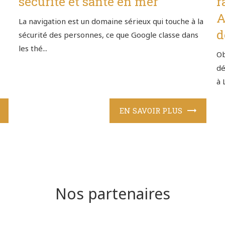
sécurité et santé en mer
r
A
La navigation est un domaine sérieux qui touche à la
d
sécurité des personnes, ce que Google classe dans
les thé...
Ob
dé
à 
EN SAVOIR PLUS
Nos partenaires