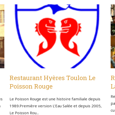
Restaurant Hyères Toulon Le
R
Poisson Rouge
L
Re
es
Le Poisson Rouge est une histoire familiale depuis
pa
à
1989.Première version L’Eau Salée et depuis 2005,
cu
Le Poisson Rou...